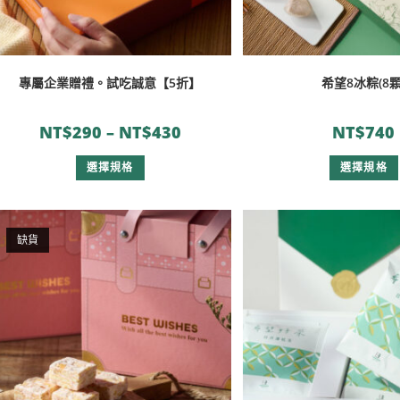
專屬企業贈禮。試吃誠意【5折】
希望8冰粽(8顆
NT$
290
–
NT$
430
NT$
740
選擇規格
選擇規格
缺貨