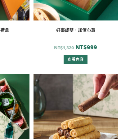
月禮盒
好事成雙．加倍心意
NT$
999
NT$
1,320
查看內容