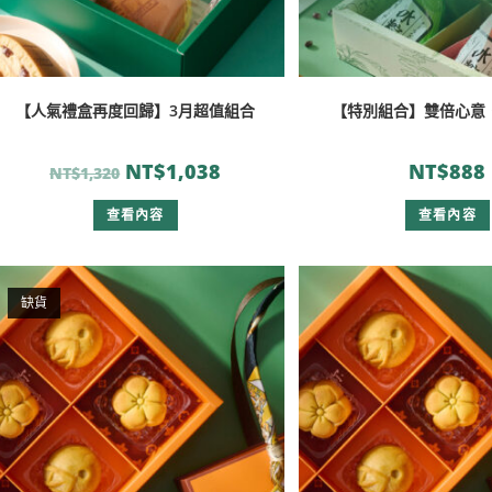
【人氣禮盒再度回歸】3月超值組合
【特別組合】雙倍心意
NT$
1,038
NT$
888
NT$
1,320
查看內容
查看內容
缺貨