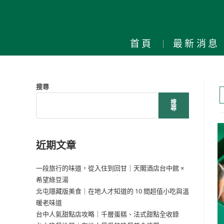
首頁
最新消息
搜尋
搜
尋
近期文章
一段旅行的味道，從入住到回甘｜天閣酒店台中館 ×
希望綠豆湯
北屯隱藏版美食｜在地人才知道的 10 間超值小吃與溫
暖老味道
台中人氣甜點店攻略｜千層蛋糕、法式甜點全收錄