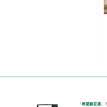
「
希望綠豆湯
」