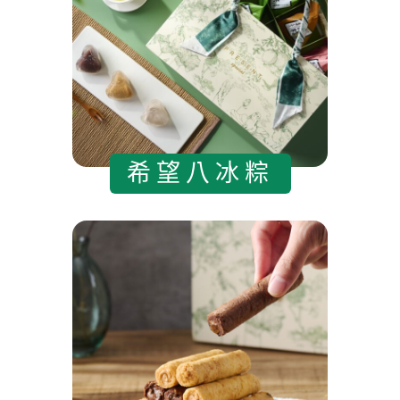
希望八冰粽