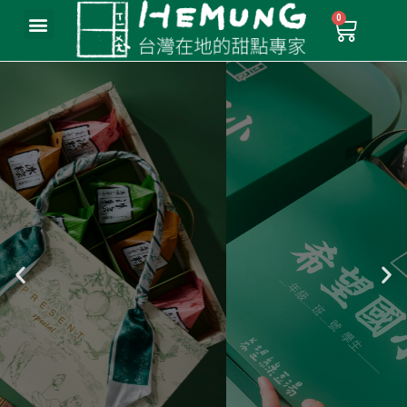
雪藏．綠豆沙珍奶
銅鑼燒
一份全球首創的甜，帶著台灣的靈魂
去看一下